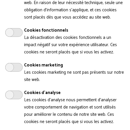
conflits armés font du
web. En raison de leur nécessité technique, seule une
patrimoine une cible
obligation d'information s'applique, et ces cookies
privilégiée. Face à ces
sont placés dès que vous accédez au site web.
destructions, l’exposition
Patrimoines en résistance
Cookies fonctionnels
interroge les gestes
La désactivation des cookies fonctionnels a un
d’effacement, mais aussi les
impact négatif sur votre expérience utilisateur. Ces
formes de résistance et de
cookies ne seront placés que si vous les activez.
réparation qui permettent de
penser l’avenir à partir des
Cookies marketing
Les cookies marketing ne sont pas présents sur notre
Cette exposition traite de
site web.
zones de conflit et présente
des oeuvres susceptibles de
Cookies d'analyse
choquer les personnes
Les cookies d'analyse nous permettent d'analyser
sensibles et les enfants de
votre comportement de navigation et sont utilisés
moins de 12 ans.
pour améliorer le contenu de notre site web. Ces
cookies ne seront placés que si vous les activez.
Musée - Découvrez