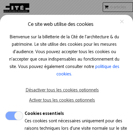
Aller au contenu principal
0 articles
FR
Mon compte
Ce site web utilise des cookies
Bienvenue sur la billetterie de la Cité de l’architecture & du
patrimoine. Le site utilise des cookies pour les mesures
d'audience. Vous pouvez accepter tous les cookies ou
n’accepter que ceux indispensables au fonctionnement du
site. Vous pouvez également consulter notre
politique des
SÉLECTIONNEZ LA
cookies.
THÉMATIQUE DE VISITE
SOUHAITÉE
Désactiver tous les cookies optionnels
Patrimoines en
Activer tous les cookies optionnels
résistance
Cookies essentiels
Ces cookies sont nécessaires uniquement pour des
De Tombouctou à Odessa,
raisons techniques lors d'une visite normale sur le site
de Bâmiyân à Gaza, les