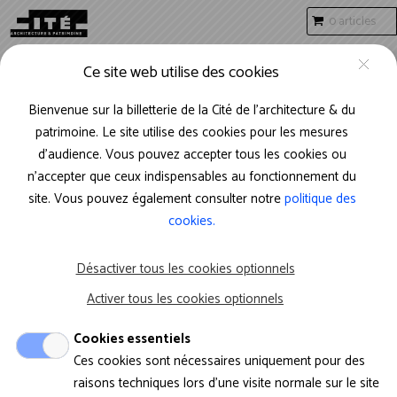
Aller au contenu principal
0 articles
FR
Mon compte
Ce site web utilise des cookies
Bienvenue sur la billetterie de la Cité de l’architecture & du
patrimoine. Le site utilise des cookies pour les mesures
d'audience. Vous pouvez accepter tous les cookies ou
Réserver une visite
n’accepter que ceux indispensables au fonctionnement du
site. Vous pouvez également consulter notre
politique des
libre en groupe
cookies.
Désactiver tous les cookies optionnels
Les thèmes de visite libre en groupe sont
consultables
ici.
Activer tous les cookies optionnels
Cookies essentiels
Si vous souhaitez réserver une visite guidée
Ces cookies sont nécessaires uniquement pour des
ou un atelier,
rendez-vous ici.
raisons techniques lors d'une visite normale sur le site